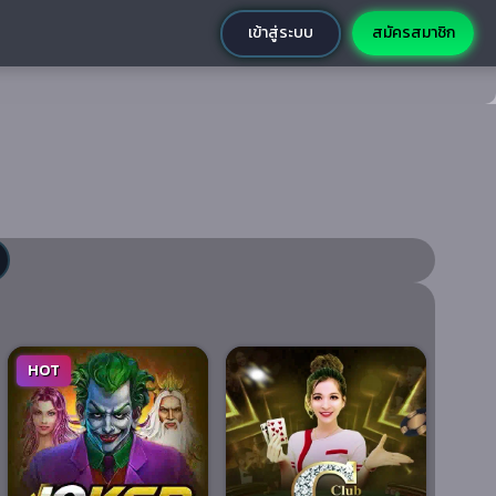
เข้าสู่ระบบ
สมัครสมาชิก
HOT