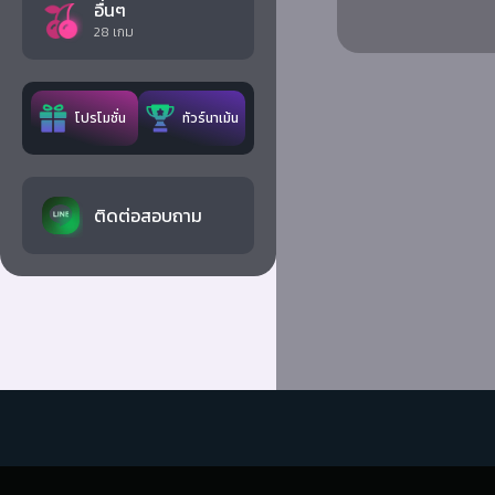
อื่นๆ
28
เกม
โปรโมชั่น
ทัวร์นาเม้น
ติดต่อสอบถาม