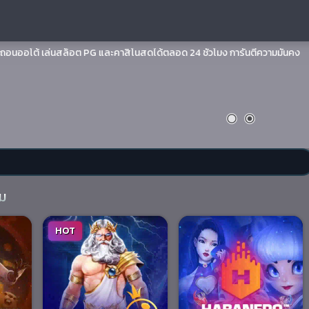
ต้ เล่นสล็อต PG และคาสิโนสดได้ตลอด 24 ชั่วโมง การันตีความมั่นคง
ม
HOT